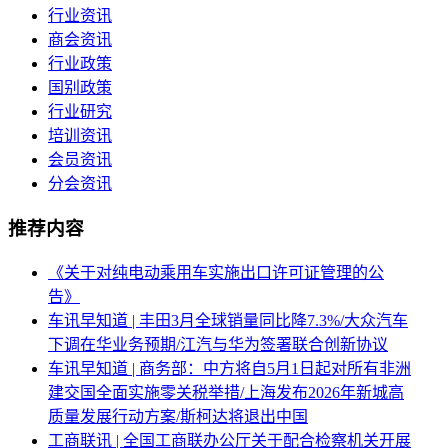
行业资讯
商会资讯
行业政策
国别政策
行业研究
培训资讯
会员资讯
分会资讯
推荐内容
《关于对纯电动乘用车实施出口许可证管理的公
告》
车讯早知道 | 丰田3月全球销量同比降7.3%/大众汽车
下调在华业务预期/江汽与华为签署联合创新协议
车讯早知道 | 商务部：中方将自5月1日起对所有非洲
建交国全面实施零关税举措/上海发布2026年新城高
质量发展行动方案/斯柯达将退出中国
工商联讯 | 全国工商联办公厅关于配合检察机关开展