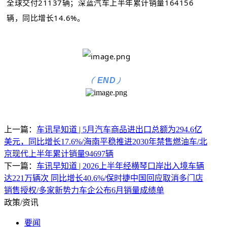
全球交付21137辆；
深蓝汽车
上半年累计销量164156
辆，同比增长14.6%。
(
)
END
上一篇：
车讯早知道 | 5月汽车商品进出口总额为294.6亿
美元，同比增长17.6%/海南平稳推进2030年禁售燃油车/北
京现代上半年累计销量94697辆
下一篇：
车讯早知道 | 2026上半年经横琴口岸出入境车辆
达221万辆次 同比增长40.6%/保时捷中国回应取消多门店
销售授权/多家新势力车企公布6月销量成绩单
政策/资讯
要闻