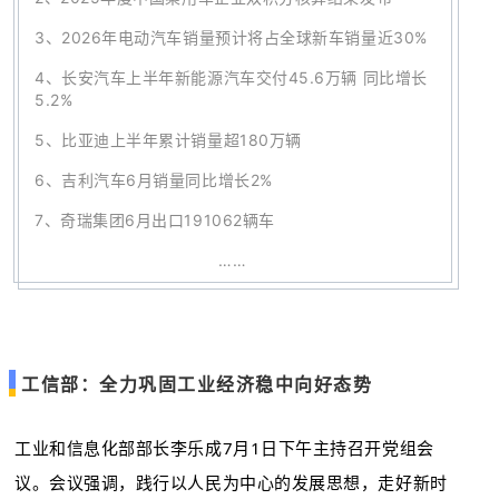
3、
2026年电动汽车销量预计将占全球新车销量近30%
4、
长安汽车上半年新能源汽车交付45.6万辆 同比增长
5.2%
5、
比亚迪上半年累计销量超180万辆
6、
吉利汽车6月销量同比增长2%
7
、
奇瑞集团6月出口191062辆车
……
工信部：全力巩固工业经济稳中向好态势
工业和信息化部部长李乐成7月1日下午主持召开党组会
议。会议强调，践行以人民为中心的发展思想，走好新时