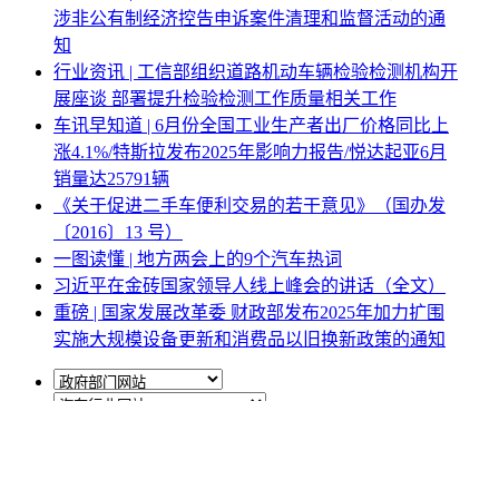
涉非公有制经济控告申诉案件清理和监督活动的通
知
行业资讯 | 工信部组织道路机动车辆检验检测机构开
展座谈 部署提升检验检测工作质量相关工作
车讯早知道 | 6月份全国工业生产者出厂价格同比上
涨4.1%/特斯拉发布2025年影响力报告/悦达起亚6月
销量达25791辆
《关于促进二手车便利交易的若干意见》（国办发
〔2016〕13 号）
一图读懂 | 地方两会上的9个汽车热词
习近平在金砖国家领导人线上峰会的讲话（全文）
重磅 | 国家发展改革委 财政部发布2025年加力扩围
实施大规模设备更新和消费品以旧换新政策的通知
网站地图
|
网站声明
|
关于商会
地址：北京市西城区月坛北街25号院47幢3层9号 电话：