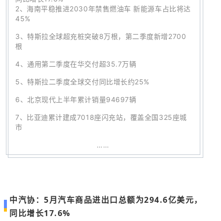
2、
海南平稳推进2030年禁售燃油车 新能源车占比将达
45%
3、
特斯拉全球超充桩突破8万根，第二季度新增2700
根
4、
通用第二季度在华交付超35.7万辆
5、
特斯拉二季度全球交付同比增长约25%
6、
北京现代上半年累计销量94697辆
7
、
比亚迪累计建成7018座闪充站，覆盖全国325座城
市
……
中汽协：5月汽车商品进出口总额为294.6亿美元，
同比增长17.6%