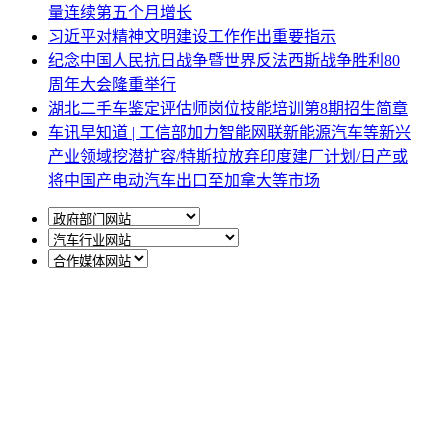
量连续第五个月增长
习近平对精神文明建设工作作出重要指示
纪念中国人民抗日战争暨世界反法西斯战争胜利80
周年大会隆重举行
湖北二手车鉴定评估师岗位技能培训第8期招生简章
车讯早知道 | 工信部加力智能网联新能源汽车等新兴
产业领域挖潜扩容/特斯拉放弃印度建厂计划/日产或
将中国产电动汽车出口至加拿大等市场
网站地图
|
网站声明
|
关于商会
地址：北京市西城区月坛北街25号院47幢3层9号 电话：
010-68780877； 秘书长：18518534808；加入商会：
13810977017；合作咨询：13011296023；技能培训：
13691382441
京ICP备14012925号
网站建设
：
一诺互联