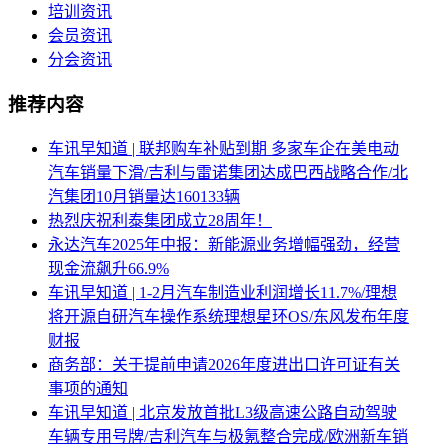
培训资讯
会员资讯
分会资讯
推荐内容
车讯早知道 | 联邦购车补贴到期 多家车企在美电动
汽车销量下滑/吉利与雷诺集团达成巴西战略合作/北
汽集团10月销量达160133辆
热烈庆祝利泰集团成立28周年！
永达汽车2025年中报：新能源业务增幅强劲，经营
现金流飙升66.9%
车讯早知道 | 1-2月汽车制造业利润增长11.7%/理想
将开源自研汽车操作系统理想星环OS/东风发布年度
财报
商务部：关于提前申请2026年度进出口许可证有关
事项的通知
车讯早知道 | 北京发放首批L3级高速公路自动驾驶
车辆专用号牌/吉利汽车与极氪整合完成/欧洲新车销