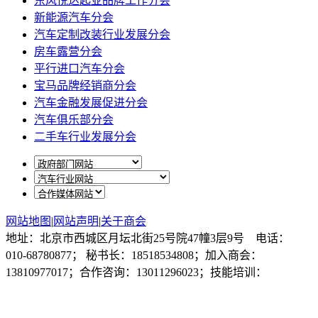
东风悦达起亚品牌工作分会
新能源汽车分会
汽车定制改装行业发展分会
房车露营分会
平行进口汽车分会
宝马品牌经销商分会
汽车金融发展促进分会
汽车俱乐部分会
二手车行业发展分会
网站地图
|
网站声明
|
关于商会
地址：北京市西城区月坛北街25号院47幢3层9号 电话：
010-68780877； 秘书长：18518534808；加入商会：
13810977017；合作咨询：13011296023；技能培训：
13691382441
京ICP备14012925号
网站建设
：
一诺互联