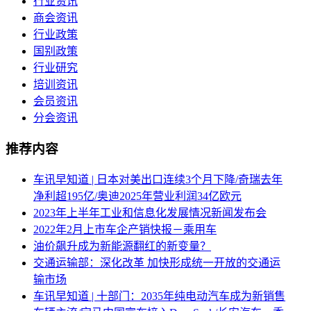
行业资讯
商会资讯
行业政策
国别政策
行业研究
培训资讯
会员资讯
分会资讯
推荐内容
车讯早知道 | 日本对美出口连续3个月下降/奇瑞去年
净利超195亿/奥迪2025年营业利润34亿欧元
2023年上半年工业和信息化发展情况新闻发布会
2022年2月上市车企产销快报－乘用车
油价飙升成为新能源翻红的新变量？
交通运输部：深化改革 加快形成统一开放的交通运
输市场
车讯早知道 | 十部门：2035年纯电动汽车成为新销售