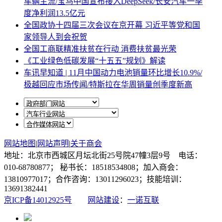
车辆主流/宝马中国宣布接入DeepSeek/长安汽车一季
度净利润13.5亿元
全国政协十四届三次会议在京开幕 习近平等党和国
家领导人到会祝贺
全国工商联精准扶贫在行动 消费扶贫最光荣
《工业绿色低碳发展“十五五”规划》解读
车讯早知道 | 11月中国动力电池销量环比增长10.9%/
极越回应市场传闻/特斯拉在华周销量创季度新高
网站地图
|
网站声明
|
关于商会
地址：北京市西城区月坛北街25号院47幢3层9号 电话：
010-68780877； 秘书长：18518534808；加入商会：
13810977017；合作咨询：13011296023；技能培训：
13691382441
京ICP备14012925号
网站建设
：
一诺互联