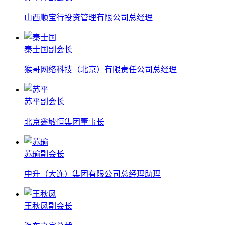
山西顺宝行投资管理有限公司总经理
秦士国
副会长
猴哥网络科技（北京）有限责任公司总经理
苏平
副会长
北京鑫​敏恒集团董事长
苏瑜
副会长
中升（大连）集团有限公司总经理助理
王秋凤
副会长