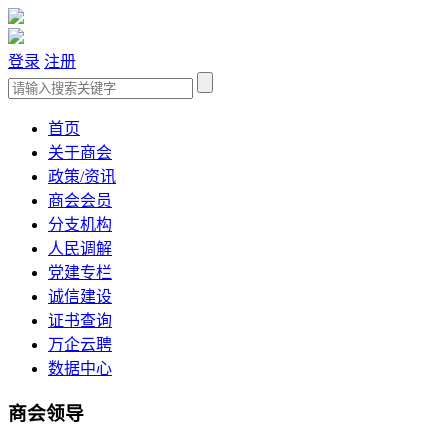
登录
注册
首页
关于商会
政策/资讯
商会会员
分支机构
人民调解
党建专栏
诚信建设
证书查询
万企云聘
数据中心
商会领导