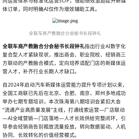
同运营体系与标准化运营
SOP
，借助绩效激励提升新媒
体订单，同时明确AI仅作为增效辅助工具。
全联车商产教融合分会秘书长段钟礼
全联车商产教融合分会秘书长段钟礼
指出行业
AI数字化
复合型人才紧缺现状，推出商会、职业院校、经销商三
方联动的产教融合模式，定向培养适配门店的新媒体运
营人才，补齐行业长期人才缺口。
自
2024年启动汽车新媒体运营能力提升专项计划以来，
全国工商联已先后在北京、合肥、南京、郑州多地成功
举办七期专题培训，本次珠海第八期培训会紧扣大会
“流通产业高质量发展”主线，打通线索运营—厂店联动
—AI全域营销—门店落地—人才长效供给完整闭环，引
导参会经销商告别粗放流量投放，转向数据驱动、人机
协同、长效转化的价值经营模式。