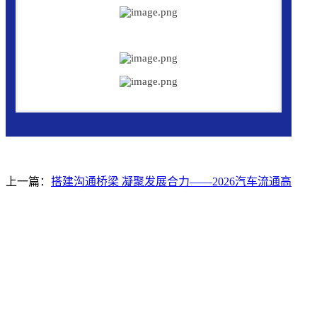
上一篇：
搭建沟通桥梁 凝聚发展合力——2026汽车流通高
质量发展专题座谈会在横琴顺利召开
下一篇：
数智赋能全域获客，实战破解增长瓶颈——第八
期汽车新媒体运营能力提升培训会于珠海大会顺利举办
网站地图
|
网站声明
|
关于商会