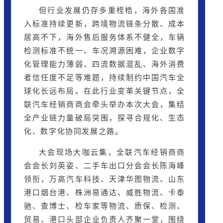
但行业发展仍存多重桎梏，海外各国准
入标准持续更新，跨境物流链条分散、成本
居高不下，海外售后服务体系不健全，车辆
检测标准不统一、车况溯源困难，企业数字
化管理能力薄弱、
四流数据
混乱、海外消费
者信任度不足等难题，持续制约中国汽车全
球化长远布局。在此行业变革关键节点，全
联汽车经销商商会牵头举办本次大会，集结
全产业链力量破局突围，探寻合规化、生态
化、数字化协同发展之路。
大会现场大咖云集，全联汽车经销商商
会会长刘英姿、二手车出口分会会长陈海峰
领衔，
万高汽车科技
、天津华图物流、山东
港口烟台港、株洲易通达、
威胜物流
、卡泰
驰、查博士、检车家等物流、质保、检测、
贸易、港口头部企业负责人齐聚一堂，围绕