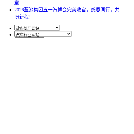
章
2026蓝池集团五一汽博会完美收官，感恩同行，共
盼新程！
网站地图
|
网站声明
|
关于商会
地址：北京市西城区月坛北街25号院47幢3层9号 电话：
010-68780877； 秘书长：18518534808；加入商会：
13810977017；合作咨询：13011296023；技能培训：
13691382441
京ICP备14012925号
网站建设
：
一诺互联
申请加入商会
商会微信公众号
中国车商微信公众号