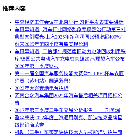
推荐内容
中央经济工作会议在北京举行 习近平发表重要讲话
车讯早知道 | 汽车行业网络乱象专项整治行动第三批
典型案例曝光/上汽2025年净利润同比预增超400%/
蔚来2025年第四季度有望实现盈利
车讯早知道 | 工信部：规范废旧动力电池回收利用秩
序/德国公共电动汽车充电桩突破20万/理想汽车公布
2026年第一季度财报
第十一届全国汽车服务技能大赛暨“UPPF”杯车衣匠
师赛（苏州站）圆满落幕！
2023年大兴奔驰电台招标
河南合众汽车集团2025年汽车售后相关项目招标公
告
2017年第三季度二手车交易分析报告 —— 凯美瑞
盈众荣获2022年度上汽通用别克、凯迪拉克品牌星
级经销商荣誉
机动（二手）车鉴定评估技术人员技能培训招生简