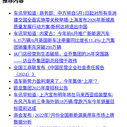
推荐内容
车讯早知道 | 商务部：中方将自5月1日起对所有非洲
建交国全面实施零关税举措/上海发布2026年新城高
质量发展行动方案/斯柯达将退出中国
车讯早知道 | 内蒙古：今年前6月推广新能源汽车
6.35万辆/6月英国新车注册量同比增长11.4%/上汽集
团销量率先突破200万辆
从门店经营到生态破局，业乔集团的26年突围路
——访业乔集团副总经理于政伟
全国工商联发布《中国民营企业社会责任报告
（2024）》
造车新势力盈利潮来了，今年集体“上岸”？
欧龙集团2025年度招标公告
车讯早知道 | 上汽宣布明年将在马来西亚组装整车/
东风汽车前三季海外销18万辆/零跑汽车今年销量目
标提前达成
商会发布 | 2022年7月份全国新能源乘用车市场上牌
数据分析