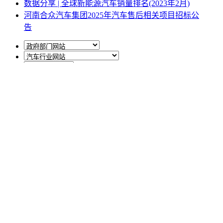
数据分享 | 全球新能源汽车销量排名(2023年2月)
河南合众汽车集团2025年汽车售后相关项目招标公
告
网站地图
|
网站声明
|
关于商会
地址：北京市西城区月坛北街25号院47幢3层9号 电话：
010-68780877； 秘书长：18518534808；加入商会：
13810977017；合作咨询：13011296023；技能培训：
13691382441
京ICP备14012925号
网站建设
：
一诺互联
申请加入商会
商会微信公众号
中国车商微信公众号