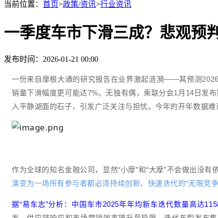
当前位置：
首页
>
政策/资讯
>
行业资讯
一季度车市下滑三成？悲观预
发布时间：2026-01-21 00:00
一份来自摩根大通的研究报告在业界激起涟漪——其预测202
销量下滑幅度更可能达7%。无独有偶，乘联分会1月14日发布数
入平静湖面的石子，引发广泛关注与担忧。今年的开年数据难
作为全球的知名金融公司，显然“小摩”和“
大摩
”不会做出没有
演变为一场所有参与者都必须持续创新、快速迭代的“无限竞
据“易车志”分析：中国车市2025年年均新车迭代数量高达115
发、供应链响应和市场营销效率提升至极限。迭代车型发布集中