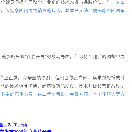
与全球竞争提升了整个产业链的技术水准与品牌价值。
当一家车
时，仅观察国内零售销量的起伏，基本已无法准确把脉中国汽车
期的影响呈现“谷底开局”的被动局面，但却将在随后的调整中展
符合产业直觉。竞争固然惨烈，但机会依然广阔，远未到恐慌的时
可能的技术标准切换，必然将新品发布、技术升级和营销战役提
、多变的竞争节奏，在二手车置换、金融方案、本地化服务等方
量目标70万辆
车发布2025年度业绩预告