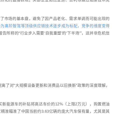
住了市场的基本盘，避免了因产品老化、需求单调而可能出现的
华为高阶智驾等顶级供应链技术逐步成为标配，竞争的维度变得
”报告所称的“行业步入需要‘自我重塑’的‘下半场’”，这并非危机信
果脱离了对“大规模设备更新和消费品以旧换新”政策的深度理解，
购买新能源车的补贴将高达车价的12%（上限2万元），购置燃油
它精准瞄准了中国当前约3.63亿辆的庞大汽车保有量，尤其是其