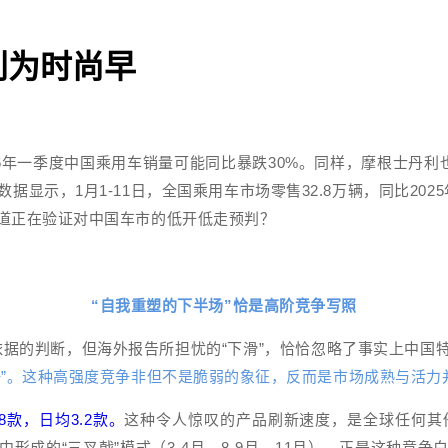
判为时尚早
6年一季度中国乘用车销量可能同比暴跌30%。同样，摩根士丹利也
据显示，1月1-11日，全国乘用车市场零售32.8万辆，同比202
道正在验证对中国车市的低开低走预判？
“自我重塑的下半场”恰是高
阶竞争
写照
依据的判断，但海外报告所担忧的“下滑”，恰恰忽略了事实上中国
争”。这种高强度竞争非但不是脆弱的象征，反而是市场成熟与活力
8款，日均3.2款。
这种令人惊叹的产品刷新速度，是全球任何其
形成的“三叉戟”模式（3-4月、8-9月、11月），正是这种竞