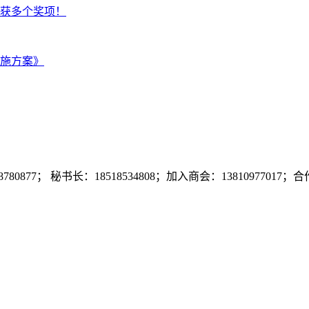
获多个奖项！
施方案》
7； 秘书长：18518534808；加入商会：13810977017；合作咨