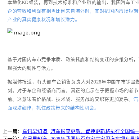
本地化KD组装，再到技术标准和产业链的输出，我国汽车工
企的营收和利润有相当比例来自海外时，其对抗国内市场短期
产业的真实健康状况和增长潜力。
基于对国内车市竞争本质、政策托底和结构变迁的多维分析，可
现强大的韧性与活力。
据媒体报道，有头部车企销售负责人对2026年中国车市销量
刻。对于车企和经销商而言，真正的启示在于把握市场的新节
前。这意味着价格战、技术战、服务战的交织将更加复杂。
汽
面深耕细作，抓住政策带来的结构性机会。
上一篇：
车讯早知道 | 汽车报废更新、置换更新将执行全国统一
下一篇：
车讯早知道 | 2025年我国每百户家庭家用汽车拥有量