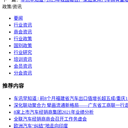
政策/资讯
要闻
行业资讯
商会资讯
行业政策
国别政策
行业研究
培训资讯
会员资讯
分会资讯
推荐内容
车讯早知道 | 前8个月福建省汽车出口值增长超五成/重庆
深化联动聚合力 擘画流通新格局——广东省工商联一行
8家上市汽车经销商集团2021年业绩分析
全联汽车经销商商会召开工作务虚会
欧洲汽车“纠结”地走向印度