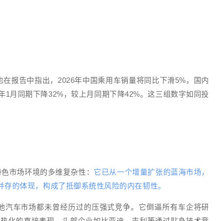
在报告中指出，2026年中国乘用车销量将同比下滑5%，国内
5年1月同期下降32%，较上月同期下降42%。这三组数字如同投
特色市场环境的多维复杂性：
它已从一个增量扩张的蓝海市场，
并存的体现，构成了抵御系统性风险的内在韧性。
他汽车市场都未曾经历过的压强式竞争。它倒逼所有车企将研
争白热化的直接表现。头部企业如比亚迪、吉利等通过贴身技术竞