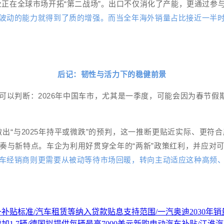
业正在全球市场开拓“第二战场”。出口不仅消化了产能，更通过参
波动的能力就得到了质的增强。而当全年海外销量占比接近一半
后记：韧性与活力下的稳健前景
以判断：2026年中国车市，尤其是一季度，可能会因为春节假
做出“与2025年持平或微跌”的预判，这一推断更贴近实际、更
奏与新特点。车企为利用好贯穿全年的“两新”政策红利，并应对
车经销商则更需要从被动等待市场回暖，转向主动适应这种高频
补贴标准/汽车租赁等纳入贷款贴息支持范围/一汽奥迪2030年销
增加1.7辆/德国拟提供每辆最高7000美元新购电动汽车补贴/江淮汽