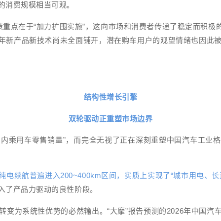
的消费规模相当可观。
政策重点在于“加力扩围实施”，这向市场和消费者传递了稳定而积极
26年新产品新技术尚未全面铺开，潜在购车用户的观望情绪也因
结构性增长引擎
双轮驱动正重塑市场边界
“国内乘用车零售销量”，而完全无视了正在深刻重塑中国汽车工业
电续航普遍进入200~400km区间，实质上实现了“城市用电、
入了产品力驱动的良性阶段。
变为系统性优势的必然输出。“大摩”报告预测的2026年中国汽