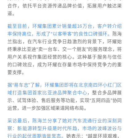
合作，依托平台资源传递品牌价值，拓展用户触达渠
道。
截至目前，环耀集团累计销量超
16
万台，客户转介绍
率保持高位，形成了“以客带客”的良性口碑循环。
陈海
兰指出，在汽车行业竞争日趋激烈的背景下，环耀始
终秉承比亚迪“卖一台车、交一个朋友”的服务理念，将
用户关系视作集团经营的核心。这种基于服务与信任
的口碑效应，成为环耀在存量市场中保持竞争力的重
要支撑。
据“易车志”了解，环耀集团即将在北京南四环小红门区
域打造集团首家比亚迪品牌聚合中心
，整合多品牌展
示、试驾体验、售后服务等功能，实现“五网四品”协同
运营，进一步加强区域渠道网络布局。
采访最后，陈海兰分享了她对汽车流通行业的深刻洞
察：新能源转型升级是时代所趋，市场的波峰波谷与
行业的起伏周期皆是常态。
她表示：“越是环境艰难，