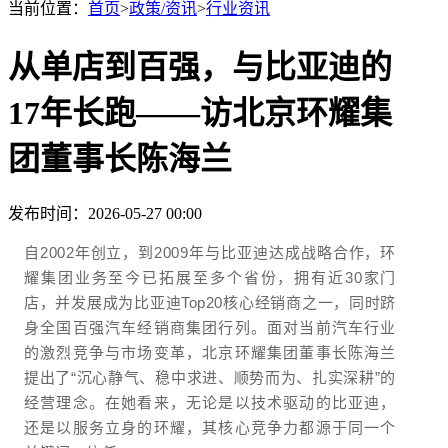
当前位置：
首页
>
政策/资讯
>
行业资讯
从单店到百强，与比亚迪的
17年长跑——访北京环耀集
团董事长陈海兰
发布时间：2026-05-27 00:00
自
2002
年创立，到
2009
年与比亚迪达成战略合作，环
耀集团业务至今已拓展至多个省份，拥有近
30
家门
店，并发展成为比亚迪
Top20
核心经销商之一，同时跻
身全国百强汽车经销商集团行列。
面对当前汽车行业
的激烈竞争与市场变革，北京环耀集团董事长陈海兰
提出了“沉心静气、稳中求进、顺势而为、扎实深耕”的
经营理念。在她看来，无论是以技术驱动的比亚迪，
还是以服务立身的环耀，其核心竞争力都源于同一个