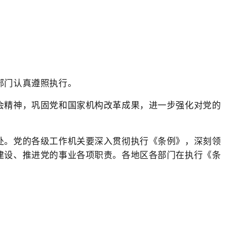
部门认真遵照执行。
会精神，巩固党和国家机构改革成果，进一步强化对党的
处。党的各级工作机关要深入贯彻执行《条例》，深刻领
建设、推进党的事业各项职责。各地区各部门在执行《条