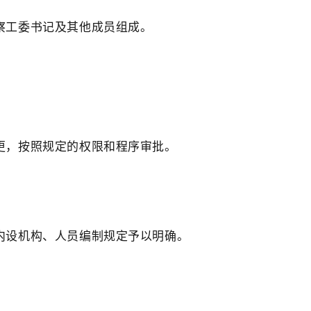
察工委书记及其他成员组成。
更，按照规定的权限和程序审批。
内设机构、人员编制规定予以明确。