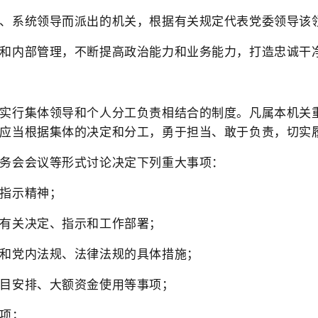
、系统领导而派出的机关，根据有关规定代表党委领导该
和内部管理，不断提高政治能力和业务能力，打造忠诚干
实行集体领导和个人分工负责相结合的制度。凡属本机关
应当根据集体的决定和分工，勇于担当、敢于负责，切实
务会会议等形式讨论决定下列重大事项：
指示精神；
有关决定、指示和工作部署；
和党内法规、法律法规的具体措施；
目安排、大额资金使用等事项；
项；