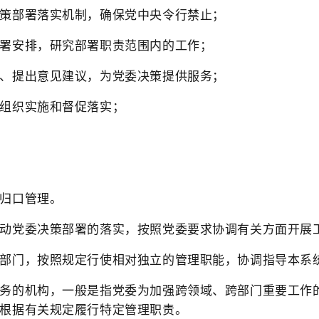
策部署落实机制，确保党中央令行禁止；
署安排，研究部署职责范围内的工作；
、提出意见建议，为党委决策提供服务；
组织实施和督促落实；
归口管理。
动党委决策部署的落实，按照党委要求协调有关方面开展
部门，按照规定行使相对独立的管理职能，协调指导本系
务的机构，一般是指党委为加强跨领域、跨部门重要工作
根据有关规定履行特定管理职责。