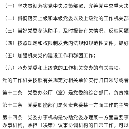
（一）坚决贯彻落实党中央决策部署，完善党中央重大决
（二）贯彻落实上级和本级党委以及上级党的工作机关部
（三）当好党委参谋助手，及时报告有关情况、反映问题
（四）按照规定和权限制发党内法规和规范性文件，抓好
（五）加强机关党的建设工作和群团工作；
（六）承办党委和上级党的工作机关交办的有关事项。
党的工作机关按照有关规定对相关单位实行归口领导或者
第十二条 党委办公厅（室）是党委的综合部门，负责推
第十三条 党委职能部门是负责党委某一方面工作的主管
第十四条 党委办事机构是协助党委办理某一方面重要事
办事机构，承担（决策）议事协调机构的日常工作，可以