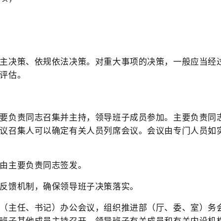
主决策、依规依法决策。对重大事项的决策，一般应当经
评估。
要负责同志召集并主持，领导班子成员参加。主要负责同
议召集人可以确定有关人员列席会议。会议由专门人员如
由主要负责同志签发。
反馈机制，确保领导班子决策落实。
（主任、书记）办公会议，组织推进部（厅、委、室）务
班子其他成员主持召开，领导班子有关成员和有关内设机