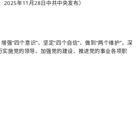
 2025年11月28日中共中央发布）
强“四个意识”、坚定“四个自信”、做到“两个维护”，深
行实施党的领导、加强党的建设、推进党的事业各项职