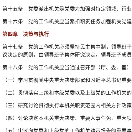
第十五条 党委派出机关是党委为加强对特定领域、行业
第十六条 党的工作机关应当紧扣职责任务加强机关党建
第四章 决策与执行
第十七条 党的工作机关必须坚持民主集中制，领导班子
议决定的原则，由领导班子集体研究决定。领导班子成员
第十八条 党的工作机关应当通过召开部（厅、委、室）
（一）学习贯彻党中央重大决策部署和习近平总书记重要
（二）贯彻落实上级和本级党委以及上级党的工作机关的
（三）研究讨论贯彻执行本机关职责范围内相关方针政策
（四）讨论决定本机关重大决策、重要人事任免、重大项
（五）审议向党委和上级党的工作机关请示报告的重要事