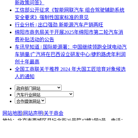
新政策问答》
工信部公开征求《智能网联汽车 组合驾驶辅助系统
安全要求》强制性国家标准的意见
行业分析 | 出口强劲 新能源汽车产销两旺
绵阳市商务局关于开展2025年绵阳市第二轮汽车消
费补贴活动的公告
车讯早知道 | 国际能源署：中国继续领跑全球电动汽
车销量/广汽将在巴西设立研发中心/捷豹路虎年利润
创十年最高
全国工商联关于推荐 2024 年大国工匠培育对象候选
人的通知
网站地图
|
网站声明
|
关于商会
地址：北京市西城区月坛北街25号院47幢3层9号 电话：
010-68780877； 秘书长：18518534808；加入商会：
13810977017；合作咨询：13011296023；技能培训：