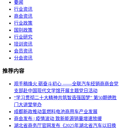
要闻
行业资讯
商会资讯
行业政策
国别政策
行业研究
培训资讯
会员资讯
分会资讯
推荐内容
观手稿烽火 砺奋斗初心 ——全联汽车经销商商会党
支部赴中国现代文学馆开展主题党日活动
“学习贯彻二十大精神共筑智造强国梦” 第50期德胜
门大讲堂举办
成都新政推动氢燃料电池商用车产业发展
商会发布 | 疫情波动 致新能源销量增速放缓
湖北省商务厅官网发布《2025年湖北省汽车以旧换