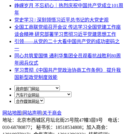
峥嵘岁月 不忘初心｜热烈庆祝中国共产党成立101周
年
党史学习 | 深刻领悟习近平总书记的大党史观
全国工商联党组召开会议 传达学习全国党建工作座
谈会精神 研究部署学习贯彻习近平党建思想工作
引领——从党的二十大看中国共产党的成功密码之
一
同心共筑爱国情 通利华集团全员观看抗战胜利80周
年阅兵仪式
学习贯彻《中国共产党政治协商工作条例》 提升我
国新型政党制度效能
网站地图
|
网站声明
|
关于商会
地址：北京市西城区月坛北街25号院47幢3层9号 电话：
010-68780877； 秘书长：18518534808；加入商会：