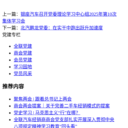
上一篇：
银座汽车召开党委理论学习中心组2025年第10次
集体学习会
下一篇：
北汽鹏龙党委：在实干中跑出跃升加速度
党建专栏
全联党建
商会党建
会员党建
学习园地
党员风采
推荐内容
聚焦两会 | 跟着总书记上两会
商会两会提案｜关于完善二手车经销模式的提案
党史学习 | 马克思主义“行”在哪？
全联汽车经销商商会党支部扎实开展深入贯彻中央
八项规定精神学习教育“回头看”