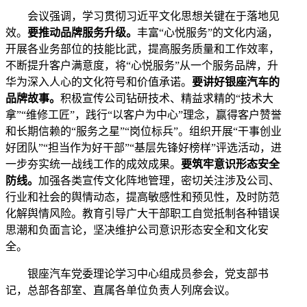
会议强调，学习贯彻习近平文化思想关键在于落地见
效。
要推动品牌服务升级。
丰富“心悦服务”的文化内涵，
开展各业务部位的技能比武，提高服务质量和工作效率，
不断提升客户满意度，将“心悦服务”从一个服务品牌，升
华为深入人心的文化符号和价值承诺。
要讲好银座汽车的
品牌故事。
积极宣传公司钻研技术、精益求精的“技术大
拿”“维修工匠”，践行“以客户为中心”理念，赢得客户赞誉
和长期信赖的“服务之星”“岗位标兵”。组织开展“干事创业
好团队”“担当作为好干部”“基层先锋好榜样”评选活动，进
一步夯实统一战线工作的成效成果。
要筑牢意识形态安全
防线。
加强各类宣传文化阵地管理，密切关注涉及公司、
行业和社会的舆情动态，提高敏感性和预见性，及时防范
化解舆情风险。教育引导广大干部职工自觉抵制各种错误
思潮和负面言论，坚决维护公司意识形态安全和文化安
全。
银座汽车党委理论学习中心组成员参会，党支部书
记，总部各部室、直属各单位负责人列席会议。