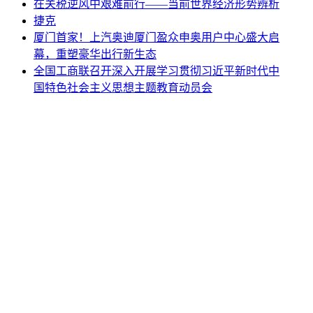
在关税逆风中艰难前行——当前世界经济形势辨析
捷克
厦门首家！上汽奥迪厦门盈众申奥用户中心盛大启
幕，重塑豪华出行新生态
全国工商联召开深入开展学习贯彻习近平新时代中
国特色社会主义思想主题教育动员会
网站地图
|
网站声明
|
关于商会
地址：北京市西城区月坛北街25号院47幢3层9号 电话：
010-68780877； 秘书长：18518534808；加入商会：
13810977017；合作咨询：13011296023；技能培训：
13691382441
京ICP备14012925号
网站建设
：
一诺互联
申请加入商会