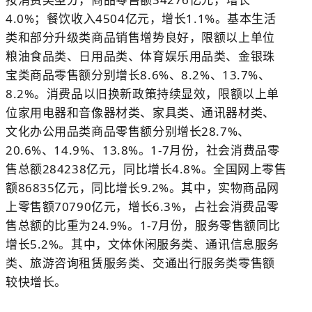
4.0%
；餐饮收入
4504
亿元，增长
1.1%
。基本生活
类和部分升级类商品销售增势良好，限额以上单位
粮油食品类、日用品类、体育娱乐用品类、金银珠
宝类商品零售额分别增长
8.6%
、
8.2%
、
13.7%
、
8.2%
。消费品以旧换新政策持续显效，限额以上单
位家用电器和音像器材类、家具类、通讯器材类、
文化办公用品类商品零售额分别增长
28.7%
、
20.6%
、
14.9%
、
13.8%
。
1-7
月份，社会消费品零
售总额
284238
亿元，同比增长
4.8%
。全国网上零售
额
86835
亿元，同比增长
9.2%
。其中，实物商品网
上零售额
70790
亿元，增长
6.3%
，占社会消费品零
售总额的比重为
24.9%
。
1-7
月份，服务零售额同比
增长
5.2%
。其中，文体休闲服务类、通讯信息服务
类、旅游咨询租赁服务类、交通出行服务类零售额
较快增长。