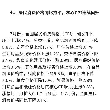
七、居民消费价格同比持平，核心
CPI
连续回升
7
月份，全国居民消费价格（
CPI
）同比持平，
环比上涨
0.4%
。分类别看，食品烟酒价格同比下降
0.8%
，衣着价格上涨
1.7%
，居住价格上涨
0.1%
，
生活用品及服务价格上涨
1.2%
，交通通信价格下降
3.1%
，教育文化娱乐价格上涨
0.9%
，医疗保健价格
上涨
0.5%
，其他用品及服务价格上涨
8.0%
。在食品
烟酒价格中，猪肉价格下降
9.5%
，鲜菜价格下降
7.6%
，粮食价格下降
1.0%
，鲜果价格上涨
2.8%
。
扣除食品和能源价格后的核心
CPI
同比上涨
0.8%
，
涨幅比上月扩大
0.1
个百分点。
1-7
月份，全国居民
消费价格同比下降
0.1%
。