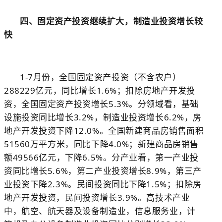
四、固定资产投资继续扩大，制造业投资增长较
快
1-7
月份，全国固定资产投资（不含农户）
288229
亿元，同比增长
1.6%
；扣除房地产开发投
资，全国固定资产投资增长
5.3%
。分领域看，基础
设施投资同比增长
3.2%
，制造业投资增长
6.2%
，房
地产开发投资下降
12.0%
。全国新建商品房销售面积
51560
万平方米，同比下降
4.0%
；新建商品房销售
额
49566
亿元，下降
6.5%
。分产业看，第一产业投
资同比增长
5.6%
，第二产业投资增长
8.9%
，第三产
业投资下降
2.3%
。民间投资同比下降
1.5%
；扣除房
地产开发投资，民间投资增长
3.9%
。高技术产业
中，航空、航天器及设备制造业，信息服务业，计