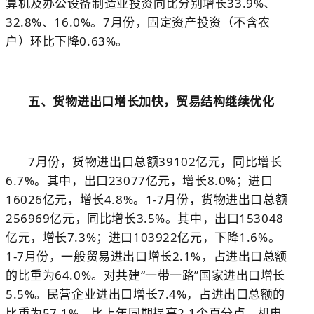
算机及办公设备制造业投资同比分别增长
33.9%
、
32.8%
、
16.0%
。
7
月份，固定资产投资（不含农
户）环比下降
0.63%
。
五、货物进出口增长加快，贸易结构继续优化
7
月份，货物进出口总额
39102
亿元，同比增长
6.7%
。其中，出口
23077
亿元，增长
8.0%
；进口
16026
亿元，增长
4.8%
。
1-7
月份，货物进出口总额
256969
亿元，同比增长
3.5%
。其中，出口
153048
亿元，增长
7.3%
；进口
103922
亿元，下降
1.6%
。
1-7
月份，一般贸易进出口增长
2.1%
，占进出口总额
的比重为
64.0%
。对共建“一带一路”国家进出口增长
5.5%
。民营企业进出口增长
7.4%
，占进出口总额的
比重为
57.1%
，比上年同期提高
2.1
个百分点。机电