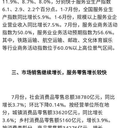
11.9%
、
8.7%
、
8.0%
，分别快于服务业生产指数
6.1
、
2.9
、
2.2
个百分点。
1-7
月份，全国服务业生
产指数同比增长
5.9%
。
1-6
月份，规模以上服务业企
业营业收入同比增长
7.5%
。
7
月份，服务业商务活动
指数为
50.0%
，服务业业务活动预期指数为
56.6%
。
其中，铁路运输、航空运输、邮政、文化体育娱乐
等行业商务活动指数位于
60.0%
以上高位景气区间。
三、市场销售继续增长，服务零售增长较快
7
月份，社会消费品零售总额
38780
亿元，同比
增长
3.7%
；环比下降
0.14%
。按经营单位所在地
分，城镇消费品零售额
33620
亿元，同比增长
3.6%
；乡村消费品零售额
5160
亿元，增长
3.9%
。
按消费类型分，商品零售额
34276
亿元，增长