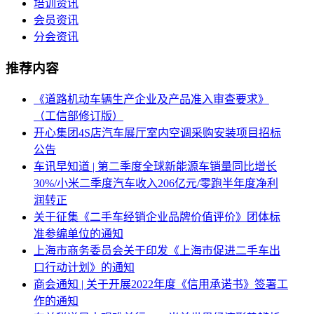
培训资讯
会员资讯
分会资讯
推荐内容
《道路机动车辆生产企业及产品准入审查要求》
（工信部修订版）
开心集团4S店汽车展厅室内空调采购安装项目招标
公告
车讯早知道 | 第二季度全球新能源车销量同比增长
30%/小米二季度汽车收入206亿元/零跑半年度净利
润转正
关于征集《二手车经销企业品牌价值评价》团体标
准参编单位的通知
上海市商务委员会关于印发《上海市促进二手车出
口行动计划》的通知
商会通知 | 关于开展2022年度《信用承诺书》签署工
作的通知