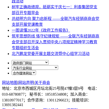
践活动
树牢正确政绩观，砥砺实干庆七一：利泰集团党支
部召开专题早会
总结明方向 聚力启新程 ——全联汽车经销商商会党
支部开展党课教育
一图读懂2022年《政府工作报告》
筑牢思想防线 恪守纪律规矩 ——全联汽车经销商商
会党支部召开深入贯彻中央八项规定精神学习教育
专题组织生活会
北汽鹏龙党委开展主题交流暨中心组学习活动
网站地图
|
网站声明
|
关于商会
地址：北京市西城区月坛北街25号院47幢3层9号 电话：
010-68780877； 秘书长：18518534808；加入商会：
13810977017；合作咨询：13011296023；技能培训：
13691382441