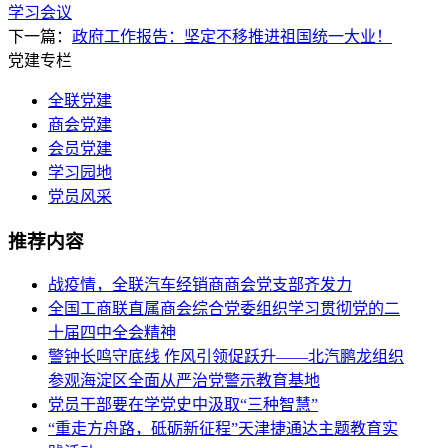
学习会议
下一篇：
政府工作报告：坚定不移推进祖国统一大业！
党建专栏
全联党建
商会党建
会员党建
学习园地
党员风采
推荐内容
战疫情，全联汽车经销商商会党支部齐发力
全国工商联直属商会综合党委组织学习贯彻党的二
十届四中全会精神
警钟长鸣守底线 作风引领促跃升——北汽鹏龙组织
参观海淀区全面从严治党警示教育基地
党员干部要在学党史中汲取“三种智慧”
“重走方舟路，砥砺新征程”天津捷通达主题教育实