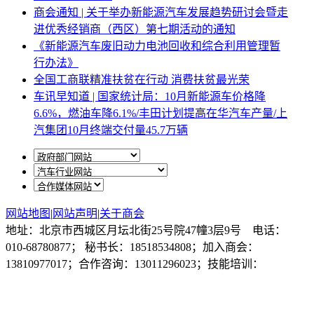
商会通知 | 关于举办新能源汽车发展趋势研讨会暨走
进优秀经销商（西区）第七期活动的通知
《新能源汽车废旧动力电池回收和综合利用管理暂
行办法》
全国工商联精准扶贫在行动 消费扶贫最光荣
车讯早知道 | 国家统计局：10月新能源车价格降
6.6%，燃油车降6.1%/丰田计划提高在华汽车产量/上
汽集团10月终端交付量45.7万辆
网站地图
|
网站声明
|
关于商会
地址：北京市西城区月坛北街25号院47幢3层9号 电话：
010-68780877； 秘书长：18518534808；加入商会：
13810977017；合作咨询：13011296023；技能培训：
13691382441
京ICP备14012925号
网站建设
：
一诺互联