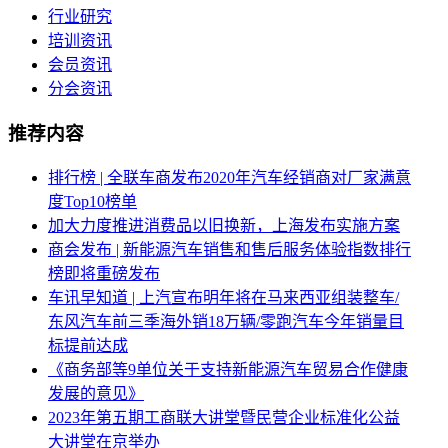
行业研究
培训资讯
会员资讯
分会资讯
推荐内容
排行榜 | 全联车商发布2020年汽车经销商对厂家满意
度Top10榜单
加大力度推进消费品以旧换新，上海发布实施方案
商会发布 | 新能源汽车销售和售后服务体验指数排行
榜即将重磅发布
车讯早知道 | 上汽宣布明年将在马来西亚组装整车/
东风汽车前三季海外销18万辆/零跑汽车今年销量目
标提前达成
《商务部等9单位关于支持新能源汽车贸易合作健康
发展的意见》
2023年第五期工商联大讲堂暨民营企业标准化公益
大讲堂在京举办