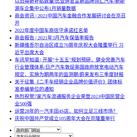
以旧换新补贴数量/比亚迪官宣新品牌领汇汽车/新能
源车企集中公布1月销量数据
商会资讯 | 2021中国汽车金融合作发展研讨会在京召
开
2022年度中国车商信守承诺红名单
商会报告 | 2021年3月汽车保值率报告
新疆维吾尔自治区成立70周年庆祝大会隆重举行 习
近平出席大会
车讯早知道 | 开展“十五五”规划预研，健全完善汽车
行业管理体系/日产汽车敦促英国政府放宽电动汽车
规定，实施为期两年的监测期/蔚来发布三季度财报
关于征集《二手车经销企业品牌价值评价》团体标
准参编单位的通知
热烈祝贺7家汽车流通服务企业荣登2023中国民营企
业500强
运营28年的一汽丰田4S店，如何立足三线市场？
庆祝中国共产党成立105周年大会在京隆重举行