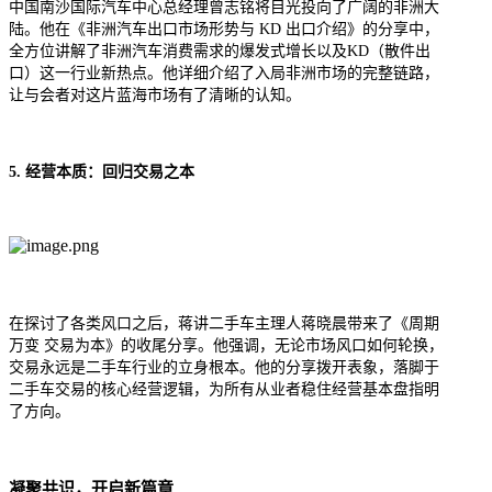
中国南沙国际汽车中心总经理曾志铭将目光投向了广阔的非洲大
陆。他在《非洲汽车出口市场形势与 KD 出口介绍》的分享中，
全方位讲解了非洲汽车消费需求的爆发式增长以及KD（散件出
口）这一行业新热点。他详细介绍了入局非洲市场的完整链路，
让与会者对这片蓝海市场有了清晰的认知。
5. 经营本质：回归交易之本
在探讨了各类风口之后，蒋讲二手车主理人蒋晓晨带来了《周期
万变 交易为本》的收尾分享。他强调，无论市场风口如何轮换，
交易永远是二手车行业的立身根本。他的分享拨开表象，落脚于
二手车交易的核心经营逻辑，为所有从业者稳住经营基本盘指明
了方向。
凝聚共识，开启新篇章