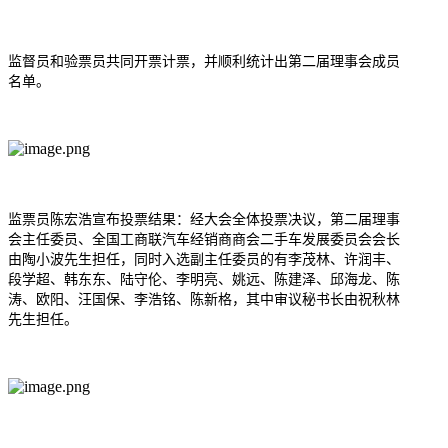
监督员和验票员共同开票计票，并顺利统计出第二届理事会成员
名单。
监票员陈宏浩宣布投票结果：经大会全体投票决议，第二届理事
会主任委员、全国工商联汽车经销商商会二手车发展委员会会长
由陶小波先生担任，同时入选副主任委员的有李茂林、许润丰、
段学超、韩东东、陆守伦、李明亮、姚远、陈建泽、邱海龙、陈
涛、欧阳、汪国保、李浩铭、陈新格，其中审议秘书长由
祝秋林
先生担任。