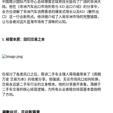
中国南沙国际汽车中心总经理曾志铭将目光投向了广阔的非洲大
陆。他在《非洲汽车出口市场形势与 KD 出口介绍》的分享中，
全方位讲解了非洲汽车消费需求的爆发式增长以及KD（散件出
口）这一行业新热点。他详细介绍了入局非洲市场的完整链路，
让与会者对这片蓝海市场有了清晰的认知。
5. 经营本质：回归交易之本
在探讨了各类风口之后，蒋讲二手车主理人蒋晓晨带来了《周期
万变 交易为本》的收尾分享。他强调，无论市场风口如何轮换，
交易永远是二手车行业的立身根本。他的分享拨开表象，落脚于
二手车交易的核心经营逻辑，为所有从业者稳住经营基本盘指明
了方向。
凝聚共识，开启新篇章