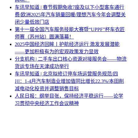
车讯早知道 | 春节假期免收7座及以下小型客车通行
费/欧洲2025年汽车销量回暖/理想汽车今年会调整关
闭少量低效门店
第十一届全国汽车服务技能大赛暨“UPPF”杯车衣匠
师赛（苏州站）圆满落幕！
2025中国经济回眸丨护航经济运行 激发发展潜能
——更加积极有为的宏观政策发力显效
分支机构 | 二手车出口核心资源对接服务会——物流
货运专场在天津成功举行
车讯早知道 | 北京拟修订停车场运营服务规范/四
川：1-4月汽车制造业增加值同比增长22.3%/本田削
减电动化投资并调整销售目标
人民日报：纲举目张，保持经济平稳运行——论学
习贯彻中央经济工作会议精神