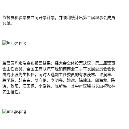
监督员和验票员共同开票计票，并顺利统计出第二届理事会成员
名单。
监票员陈宏浩宣布投票结果：经大会全体投票决议，第二届理事
会主任委员、全国工商联汽车经销商商会二手车发展委员会会长
由陶小波先生担任，同时入选副主任委员的有李茂林、许润丰、
段学超、韩东东、陆守伦、李明亮、姚远、陈建泽、邱海龙、陈
涛、欧阳、汪国保、李浩铭、陈新格，其中审议秘书长由
祝秋林
先生担任。