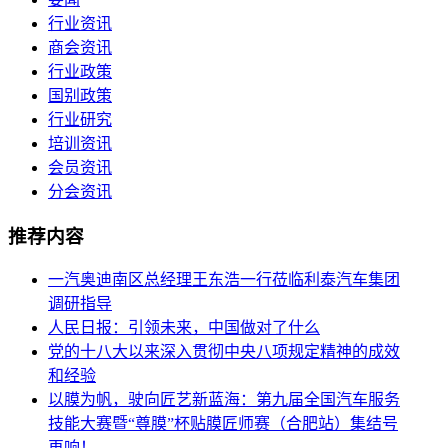
行业资讯
商会资讯
行业政策
国别政策
行业研究
培训资讯
会员资讯
分会资讯
推荐内容
一汽奥迪南区总经理王东浩一行莅临利泰汽车集团
调研指导
人民日报：引领未来，中国做对了什么
党的十八大以来深入贯彻中央八项规定精神的成效
和经验
以膜为帆，驶向匠艺新蓝海：第九届全国汽车服务
技能大赛暨“尊膜”杯贴膜匠师赛（合肥站）集结号
再响！