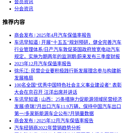
会员资讯
分会资讯
推荐内容
商会发布 | 2025年4月汽车保值率报告
车讯早知道 | 开展“十五五”规划预研，健全完善汽车
行业管理体系/日产汽车敦促英国政府放宽电动汽车
规定，实施为期两年的监测期/蔚来发布三季度财报
2023年12月汽车保值率报告
徐乐江: 民营企业要积极践行新发展理念参与构建新
发展格局
100名全国“优秀中国特色社会主义事业建设者” 表彰
大会在京召开 汪洋出席并讲话
车讯早知道 | 山西：25条措施力促能源领域民营经济
发展/奇瑞7月出口汽车11.9万辆，保持中国汽车出口
第一/多家新能源车企公布7月销量数据
商会发布 | 2025年12月汽车保值率报告
汽车经销商2022年营销趋势分析