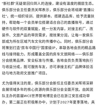
“新社群”无疑是回归到人的连接，建设有温度的圈层生态。
俱乐部分会主任委员关晖表示，俱乐部分会将组建“直播公
社”，统一组织培训、提供脚本、搭建选品库、给予流量扶
持，帮助每一个会员单位搭建适合自己的直播账号，通过
硬件与软件的双重赋能，统一分发内容，对接主机厂、改
装件、文旅产品的带货需求，按效果分润，让每一家俱乐
部成为所在区域汽车文化的传播中心。同时，俱乐部分会
将策划打造“
房车中国行
”国家级IP，串联各地会员的精品路
线与接待能力，形成覆盖全国的房车文旅网络——俱乐部
分会统筹品牌、安全标准与传播，各地会员负责落地执行
与收益分成，既可服务车友，亦可承接主机厂品牌体验活
动与地方政府文旅推广项目。
尤为值得关注的是，俱乐部分会新任主任委员关晖将深耕
会展领域多年的核心资源向俱乐部分会全面开放。由其团
队主办的首届
WCE
世界营地博览会已在浙江安吉成功举
办，第二届正在积极筹办中，计划于2027年夏季落地，具