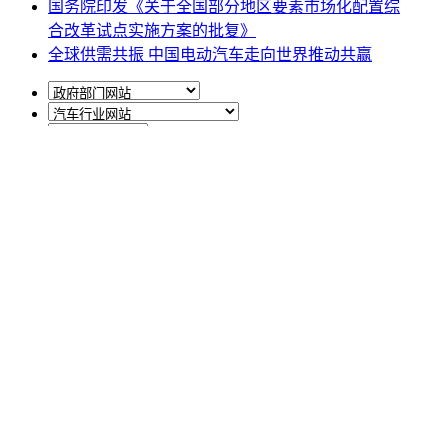
国务院印发《关于全国部分地区要素市场化配置综
合改革试点实施方案的批复》
全球供需共振 中国电动汽车走向世界推动共赢
网站地图
|
网站声明
|
关于商会
地址：北京市西城区月坛北街25号院47幢3层9号 电话：
010-68780877； 秘书长：18518534808；加入商会：
13810977017；合作咨询：13011296023；技能培训：
13691382441
京ICP备14012925号
网站建设
：
一诺互联
申请加入商会
商会微信公众号
中国车商微信公众号