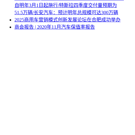
自明年3月1日起施行/特斯拉四季度交付量预期为
51.5万辆/长安汽车：预计明年总规模可达300万辆
2025商用车营销模式创新发展论坛在合肥成功举办
商会报告 | 2020年11月汽车保值率报告
国家发展改革委、最高人民检察院联合发布贯彻实
施《民营经济促进法》典型案例（第二批）
商会发布 | 2022年7月份全国新能源乘用车市场上牌
数据分析
商会资讯 | 新能源汽车发展趋势研讨会将在重庆举行
网站地图
|
网站声明
|
关于商会
地址：北京市西城区月坛北街25号院47幢3层9号 电话：
010-68780877； 秘书长：18518534808；加入商会：
13810977017；合作咨询：13011296023；技能培训：
13691382441
京ICP备14012925号
网站建设
：
一诺互联