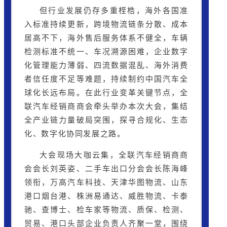
但行业发展仍存多重桎梏，海外各国准
入标准持续更新，跨境物流链条分散、成本
居高不下，海外售后服务体系不健全，车辆
检测标准不统一、车况溯源困难，企业数字
化管理能力薄弱、
四流数据
混乱、海外消费
者信任度不足等难题，持续制约中国汽车全
球化长远布局。在此行业变革关键节点，全
联汽车经销商商会牵头举办本次大会，集结
全产业链力量破局突围，探寻合规化、生态
化、数字化协同发展之路。
大会现场大咖云集，全联汽车经销商商
会会长刘英姿、二手车出口分会会长陈海峰
领衔，
万高汽车科技
、天津华图物流、山东
港口烟台港、株洲易通达、
威胜物流
、卡泰
驰、查博士、检车家等物流、质保、检测、
贸易、港口头部企业负责人齐聚一堂，围绕