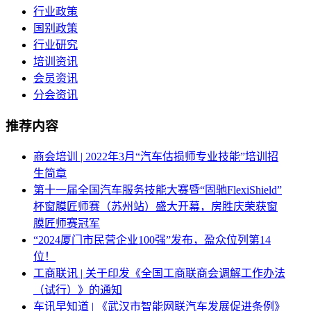
行业政策
国别政策
行业研究
培训资讯
会员资讯
分会资讯
推荐内容
商会培训 | 2022年3月“汽车估损师专业技能”培训招
生简章
第十一届全国汽车服务技能大赛暨“固驰FlexiShield”
杯窗膜匠师赛（苏州站）盛大开幕，房胜庆荣获窗
膜匠师赛冠军
“2024厦门市民营企业100强”发布，盈众位列第14
位！
工商联讯 | 关于印发《全国工商联商会调解工作办法
（试行）》的通知
车讯早知道 | 《武汉市智能网联汽车发展促进条例》