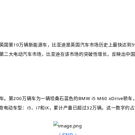
付英国第10万辆新能源车，比亚迪是英国汽车市场历史上最快达到
洲第二大电动汽车市场，比亚迪在该市场的突破性增长，反映出中
200万辆车为一辆坦桑石蓝色的BMW i5 M60 xDrive轿
款电动车型：i5、i7和iX，累计产量已超过32万辆。这一数字
(