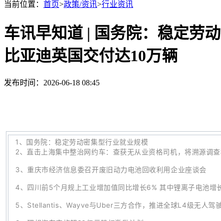
当前位置：
首页
>
政策/资讯
>
行业资讯
车讯早知道 | 国务院：稳定劳
比亚迪英国交付达10万辆
发布时间：2026-06-18 08:45
1
、
国务院：稳定劳动密集型行业就业规模
2、
直击上海集中整治网约车：查获无从业资格司机，将溯源调查
3、
重庆市经济信息委召开废旧动力电池回收利用企业座谈会
4、
四川前5个月规上工业增加值同比增长6% 其中锂离子电池增长5
5、
Stellantis
、Wayve与Uber三方合作，推进全球
L4级无人驾