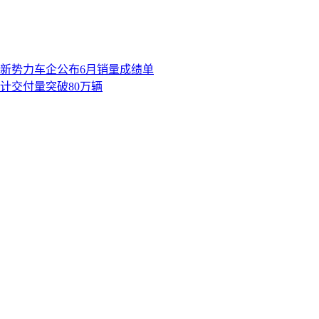
多家新势力车企公布6月销量成绩单
累计交付量突破80万辆