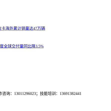
及皮卡海外累计销量达47万辆
季度全球交付量同比降3.5%
询：13011296023；技能培训：13691382441