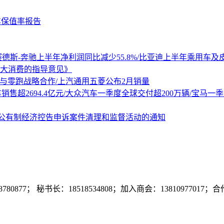
车保值率报告
梅赛德斯-奔驰上半年净利润同比减少55.8%/比亚迪上半年乘用车
大消费的指导意见》
汽与零跑战略合作/上汽通用五菱公布2月销量
销售超2694.4亿元/大众汽车一季度全球交付超200万辆/宝马一
非公有制经济控告申诉案件清理和监督活动的通知
7； 秘书长：18518534808；加入商会：13810977017；合作咨