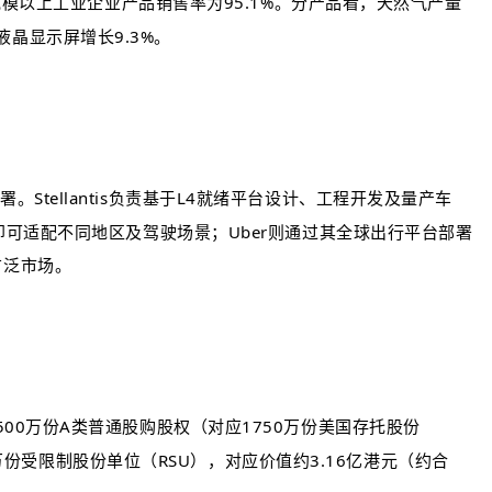
规模以上工业企业产品销售率为95.1%。分产品看，天然气产量
液晶显示屏增长9.3%。
tellantis负责基于L4就绪平台设计、工程开发及量产车
即可适配不同地区及驾驶场景；Uber则通过其全球出行平台部署
广泛市场。
00万份A类普通股购股权（对应1750万份美国存托股份
2万份受限制股份单位（RSU），对应价值约3.16亿港元（约合