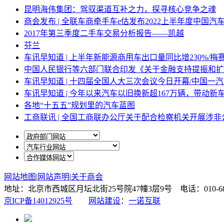
昆明海伟集团：驾驭渠道互补之力，探寻核心竞争之魂
商会发布 | 全联车商牵手车e估发布2022上半年度中国汽
2017年第三季度二手车交易分析报告——凯越
芬兰
车讯早知道 | 上半年新能源商用车出口量同比增230%/
中国人民银行等六部门联合印发《关于金融支持提振和扩
车讯早知道 | 十四届全国人大三次会议今日开幕/中国一
车讯早知道 | 今年以来汽车以旧换新超167万辆，带动新车
各地“十五五”规划里的汽车蓝图
工商联讯 | 全国工商联办公厅关于配合检察机关开展涉
网站地图
|
网站声明
|
关于商会
地址：北京市西城区月坛北街25号院47幢3层9号 电话：010-6878087
京ICP备14012925号
网站建设
：
一诺互联