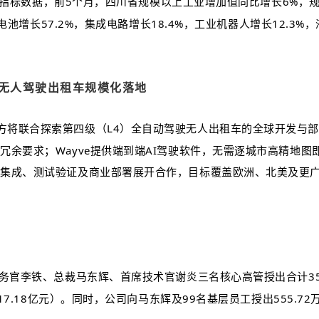
主要指标数据，前5个月，四川省规模以上工业增加值同比增长6%，
池增长57.2%，集成电路增长18.4%，工业机器人增长12.3%，
级无人驾驶
出租车规模化落地
方将联合探索第四级（L4）全自动驾驶无人出租车的全球开发与部署。S
余要求；Wayve提供端到端AI驾驶软件，无需逐城市高精地图
辆集成、测试验证及商业部署展开合作，目标覆盖欧洲、北美及更
财务官李铁、总裁
马东辉
、首席技术官谢炎三名核心高管授出合计35
17.18亿元）。同时，公司向马东辉及99名基层员工授出555.7