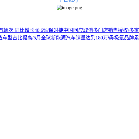
)
END
21万辆次 同比增长40.6%/保时捷中国回应取消多门店销售授权/
加值车型占比提高/5月全球新能源汽车销量达到180万辆/极氪品牌