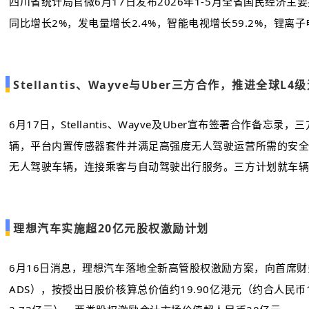
四川省统计局官微6月17日发布2026年1-5月全省国民经济
同比增长2%，发电量增长2.4%，智能电视增长59.2%，锂离子电
Stellantis
、Wayve与Uber三方合作，推进全球
L4
6月17日，Stellantis、
Wayve
及Uber宣布签署合作备忘录，三
辆，平台内置传感器套件并满足高强度无人驾驶运营所需的安全冗
无人驾驶车辆，连接乘客与自动驾驶出行服务。三方计划就车
理想汽车实施超20亿元股权激励计划
6月16日消息，理想汽车落地全新高管股权激励方案，向首席
ADS），按授出日股价核算总价值约19.90亿港元（约合人民币