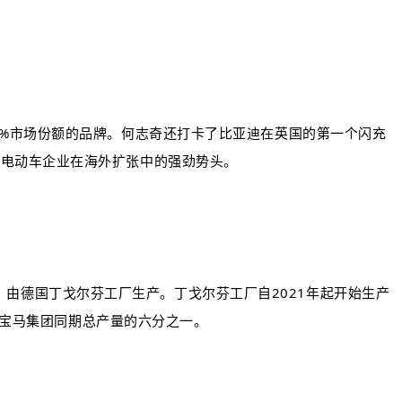
5%市场份额的品牌。何志奇还打卡了比亚迪在英国的第一个闪充
国电动车企业在海外扩张中的强劲势头。
车，由德国
丁戈尔芬工厂
生产。丁戈尔芬工厂自2021年起开始生产
约占宝马集团同期总产量的六分之一。