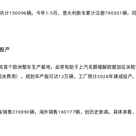
计150096辆。今年1-5月，意大利新车累计注册790301辆
投产
其首个欧洲整车生产基地，此举有助于上汽名爵缓解欧盟加征关税
相关费用），规划年产能可达12万辆，工厂预计2028年建成投产
销售376990辆，海外销售160177辆，创历史新高。具体来看，