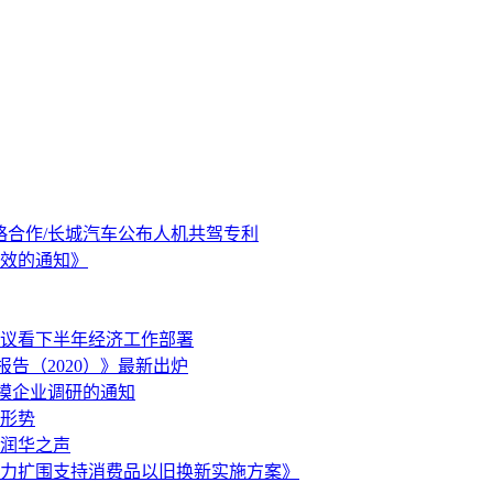
战略合作/长城汽车公布人机共驾专利
效的通知》
议看下半年经济工作部署
告（2020）》最新出炉
规模企业调研的通知
形势
润华之声
加力扩围支持消费品以旧换新实施方案》