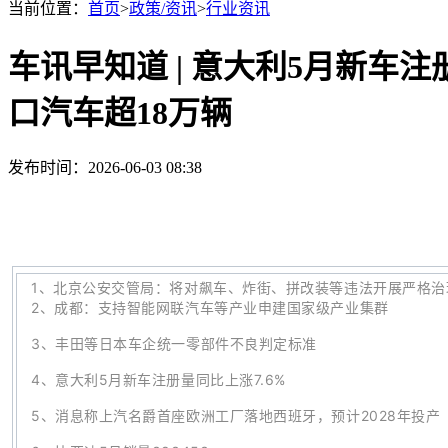
当前位置：
首页
>
政策/资讯
>
行业资讯
车讯早知道 | 意大利5月新车注
口汽车超18万辆
发布时间：2026-06-03 08:38
1
、
北京公安交管局：将对飙车、炸街、拼改装等违法开展严格治
2、
成都：支持智能网联汽车等产业申建国家级产业集群
3、
丰田等日本车企统一零部件不良判定标准
4、
意大利5月新车注册量同比上涨7.6%
5、
消息称上汽名爵首座欧洲工厂落地西班牙，预计2028年投产