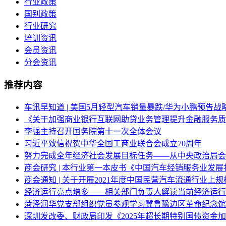
行业政策
国别政策
行业研究
培训资讯
会员资讯
分会资讯
推荐内容
车讯早知道 | 美国5月轻型汽车销量暴跌/华为小鹏预告
《关于加强商业银行互联网助贷业务管理提升金融服务质
李强主持召开国务院第十一次全体会议
习近平致信祝贺中华全国工商业联合会成立70周年
努力完成全年经济社会发展目标任务——从中央政治局会
商会研究 | 本行业第一本皮书《中国汽车经销服务业发展报
商会通知 | 关于开展2021年度中国民营汽车流通行业上
经济运行亮点增多——相关部门负责人解读当前经济运行
菏泽润华党支部组织党员参观学习冀鲁豫边区革命纪念馆
深圳发改委、财政局印发《2025年超长期特别国债资金