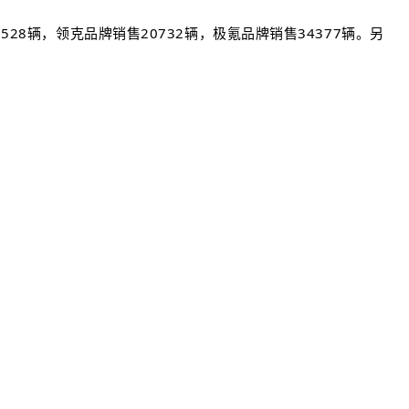
28辆，领克品牌销售20732辆，极氪品牌销售34377辆。另