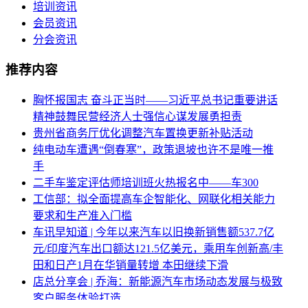
培训资讯
会员资讯
分会资讯
推荐内容
胸怀报国志 奋斗正当时——习近平总书记重要讲话
精神鼓舞民营经济人士强信心谋发展勇担责
贵州省商务厅优化调整汽车置换更新补贴活动
纯电动车遭遇“倒春寒”，政策退坡也许不是唯一推
手
二手车鉴定评估师培训班火热报名中——车300
工信部：拟全面提高车企智能化、网联化相关能力
要求和生产准入门槛
车讯早知道 | 今年以来汽车以旧换新销售额537.7亿
元/印度汽车出口额达121.5亿美元，乘用车创新高/丰
田和日产1月在华销量转增 本田继续下滑
店总分享会 | 乔海：新能源汽车市场动态发展与极致
客户服务体验打造