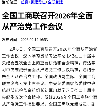
当前位置：
首页
>
党建专栏
>
全联党建
全国工商联召开2026年全面
从严治党工作会议
发布时间：2026-02-12 16:53
2月
6
日，全国工商联召开
202
6
年全面从严治党
工作会议，深入学习贯彻
习近平总书记在
二十届中
央纪委
五
次全会
上的重要讲话和全会精神
，
传达学
习
中央统战部全面从严治党工作会议精神，总结
部
署全面从严治党工作。全国政协副主席、全国工商
联主席高云龙出席会议。
中央纪委国家监委驻中央
统战部纪检监察组组长刘军川
就学习贯彻二十届中
央纪委五次全会精神，做好
202
6
年
全国工商联全面
从严治党
工作提出要求
。
全国工商联党组成员、副