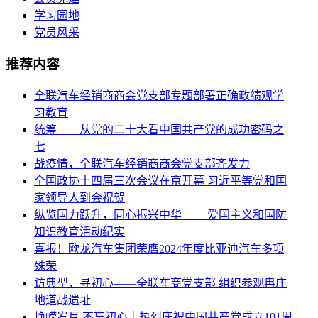
学习园地
党员风采
推荐内容
全联汽车经销商商会党支部专题部署正确政绩观学
习教育
统筹——从党的二十大看中国共产党的成功密码之
七
战疫情，全联汽车经销商商会党支部齐发力
全国政协十四届三次会议在京开幕 习近平等党和国
家领导人到会祝贺
纵览国力跃升，同心振兴中华 ——爱国主义和国防
知识教育活动纪实
喜报！欧龙汽车集团荣膺2024年度比亚迪汽车多项
殊荣
访典型，寻初心——全联车商党支部 组织参观冉庄
地道战遗址
峥嵘岁月 不忘初心｜热烈庆祝中国共产党成立101周