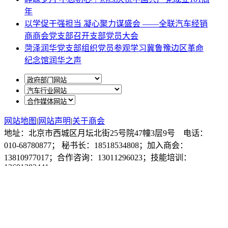
年
以学促干强担当 凝心聚力谋盛会 ——全联汽车经销
商商会党支部召开支部党员大会
菏泽润华党支部组织党员参观学习冀鲁豫边区革命
纪念馆润华之声
网站地图
|
网站声明
|
关于商会
地址：北京市西城区月坛北街25号院47幢3层9号 电话：
010-68780877； 秘书长：18518534808；加入商会：
13810977017；合作咨询：13011296023；技能培训：
13691382441
京ICP备14012925号
网站建设
：
一诺互联
申请加入商会