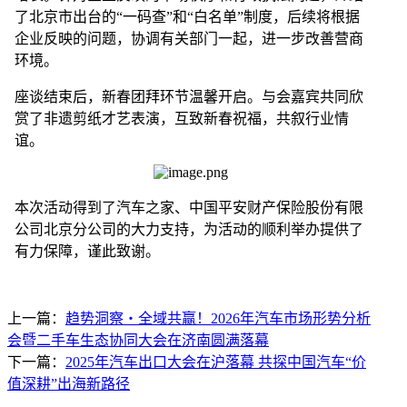
了北京市出台的“一码查”和“白名单”制度，后续将根据
企业反映的问题，协调有关部门一起，进一步改善营商
环境。
座谈结束后，新春团拜环节温馨开启。与会嘉宾共同欣
赏了非遗剪纸才艺表演，互致新春祝福，共叙行业情
谊。
本次活动得到了汽车之家、中国平安财产保险股份有限
公司北京分公司的大力支持，为活动的顺利举办提供了
有力保障，谨此致谢。
上一篇：
趋势洞察・全域共赢！2026年汽车市场形势分析
会暨二手车生态协同大会在济南圆满落幕
下一篇：
2025年汽车出口大会在沪落幕 共探中国汽车“价
值深耕”出海新路径