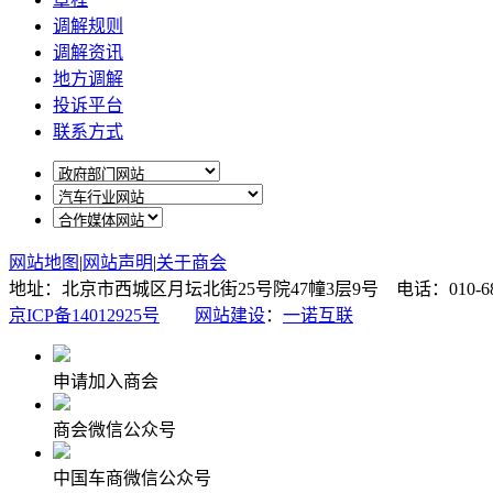
调解规则
调解资讯
地方调解
投诉平台
联系方式
网站地图
|
网站声明
|
关于商会
地址：北京市西城区月坛北街25号院47幢3层9号 电话：010-6878087
京ICP备14012925号
网站建设
：
一诺互联
申请加入商会
商会微信公众号
中国车商微信公众号