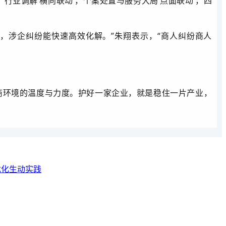
、行业调解‘横向联动’，个案处置与服务大局‘点面联动’，四
，涉企纠纷能快速高效化解。”朱翔表示，“商人纠纷商人
商环境的温度与力度。护好一家企业，就是稳住一片产业，
优化生动实践