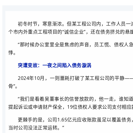
初冬时节，寒意渐浓。但某工程公司内，工作人员一
个市内外重点工程项目的“诚信企业”，还在债务挤兑的悬
“那时候办公室里全是焦虑的声音，员工慌、债权人急
悸。
突遭变故：一夜之间陷入债务漩涡
2024年10月，一则噩耗打破了某工程公司的平静
骨”。
“我们是看着吴董事长的信誉放款的，他一走，谁知
提起诉讼或
申请财产保全
，19位债权人要求公司支付相应
更棘手的是，公司1.65亿元应收账款虽足以覆盖债
当时公司没法正常运转。”