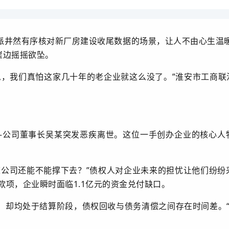
派井然有序核对新厂房建设收尾数据的场景，让人不由心生温
崖边摇摇欲坠。
，我们真怕这家几十年的老企业就这么没了。”淮安市工商联法
——公司董事长吴某突发恶疾离世。这位一手创办企业的核心
道公司还能不能撑下去？”债权人对企业未来的担忧让他们纷纷
款项，企业瞬时面临1.1亿元的资金兑付缺口。
务，却均处于结算阶段，债权回收与债务清偿之间存在时间差。