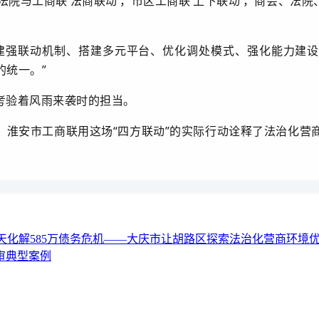
法院与工商联‘法商联动’，市区工商联‘上下联动’，商会、法院
建强联动机制、搭建多元平台、优化调处模式、强化能力建设
的统一。”
考验着风雨来袭时的担当。
，淮安市工商联用这场“四方联动”的实际行动诠释了法治化营
15天化解585万债务危机——大庆市让胡路区探索法治化营商环境
审典型案例