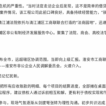
危机的严重性。“当时法官走访企业后发现，这不是简单的借
案件情况，该工程公司此前口碑良好，具备持续经营能力，“就
清江浦法院依托与清江浦区工商联联合打造的“法商园地”，迅
于清江浦区非公有制经济发展服务中心。聚集了法院、商会、高校
布全市，远超辖区协调范围，当即向上级汇报。淮安市工商
——淮安市非公企业人民调解委员会，火速介入。
员记忆犹新。
，把所有应收账款的明细、每个项目的结算进度，全部摊在桌面
讼程序，建议债权人通过诉前相互和解，更有利于债权实现和
参与，现场气氛逐渐从剑拔弩张转为理性沟通。初步共识达成