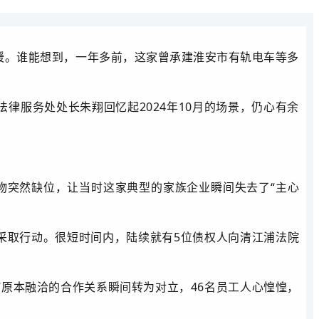
暖。谁能想到，一年多前，这家曾承建淮安市有轨电车等多
律服务处处长朱翔回忆起2024年10月的场景，仍心有余
人物突然缺位，让当时这家典型的家族企业瞬间失去了“主心
采取行动。很短时间内，陆续就有5位债权人向清江浦法院
“原本融洽的合作关系瞬间转为对立，46名员工人心惶惶，