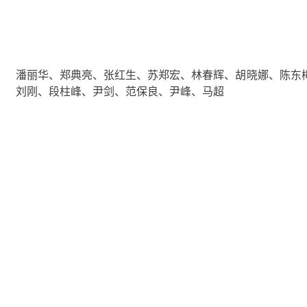
潘丽华、郑典亮、张红生、苏郑宏、林春辉、胡晓娜、陈东
刘刚、段柱峰、尹剑、范保良、尹峰、马超