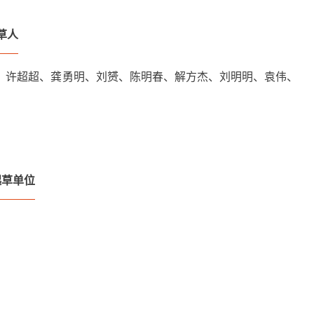
起草人
、许超超、龚勇明、刘赟、陈明春、解方杰、刘明明、袁伟、
起草单位