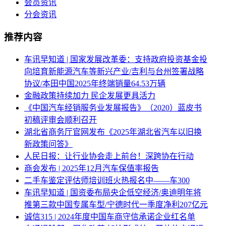
会员资讯
分会资讯
推荐内容
车讯早知道 | 国家发展改革委：支持政府投资基金投
向培育新能源汽车等新兴产业/吉利与台州签署战略
协议/本田中国2025年终端销量64.53万辆
金融政策持续加力 民企发展更具活力
《中国汽车经销服务业发展报告》（2020）蓝皮书
初稿评审会顺利召开
湖北省商务厅官网发布《2025年湖北省汽车以旧换
新政策问答》
人民日报：让行业协会走上前台！深跨协在行动
商会发布 | 2025年12月汽车保值率报告
二手车鉴定评估师培训班火热报名中——车300
车讯早知道 | 国资委布局央企低空经济/奥迪明年将
推第三款中国专属车型/宁德时代一季度净利207亿元
诚信315 | 2024年度中国车商守信承诺企业红名单