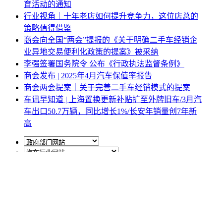
育活动的通知
行业视角｜十年老店如何提升竞争力，这位店总的
策略值得借鉴
商会向全国“两会”提报的《关于明确二手车经销企
业异地交易便利化政策的提案》被采纳
李强签署国务院令 公布《行政执法监督条例》
商会发布 | 2025年4月汽车保值率报告
商会两会提案｜关于完善二手车经销模式的提案
车讯早知道 | 上海置换更新补贴扩至外牌旧车/3月汽
车出口50.7万辆，同比增长1%/长安年销量创7年新
高
网站地图
|
网站声明
|
关于商会
地址：北京市西城区月坛北街25号院47幢3层9号 电话：
010-68780877； 秘书长：18518534808；加入商会：
13810977017；合作咨询：13011296023；技能培训：