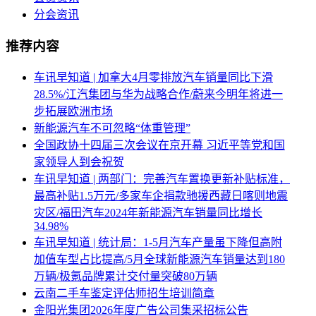
分会资讯
推荐内容
车讯早知道 | 加拿大4月零排放汽车销量同比下滑
28.5%/江汽集团与华为战略合作/蔚来今明年将进一
步拓展欧洲市场
新能源汽车不可忽略“体重管理”
全国政协十四届三次会议在京开幕 习近平等党和国
家领导人到会祝贺
车讯早知道 | 两部门：完善汽车置换更新补贴标准，
最高补贴1.5万元/多家车企捐款驰援西藏日喀则地震
灾区/福田汽车2024年新能源汽车销量同比增长
34.98%
车讯早知道 | 统计局：1-5月汽车产量虽下降但高附
加值车型占比提高/5月全球新能源汽车销量达到180
万辆/极氪品牌累计交付量突破80万辆
云南二手车鉴定评估师招生培训简章
金阳光集团2026年度广告公司集采招标公告