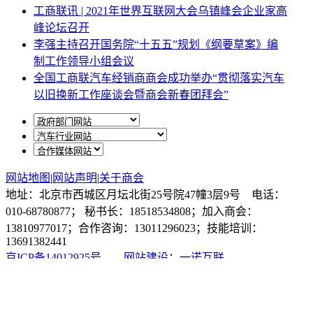
工商联讯 | 2021年世界互联网大会乌镇峰会企业家高
峰论坛召开
李强主持召开国务院“十五五”规划《纲要草案》编
制工作领导小组会议
全国工商联汽车经销商商会成功举办“贯彻落实汽车
以旧换新工作座谈会暨商会新春团拜会”
网站地图
|
网站声明
|
关于商会
地址：北京市西城区月坛北街25号院47幢3层9号 电话：
010-68780877； 秘书长：18518534808；加入商会：
13810977017；合作咨询：13011296023；技能培训：
13691382441
京ICP备14012925号
网站建设
：
一诺互联
申请加入商会