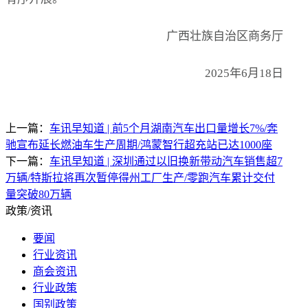
广西壮族自治区商务厅
2025年6月18日
上一篇：
车讯早知道 | 前5个月湖南汽车出口量增长7%/奔
驰宣布延长燃油车生产周期/鸿蒙智行超充站已达1000座
下一篇：
车讯早知道 | 深圳通过以旧换新带动汽车销售超7
万辆/特斯拉将再次暂停得州工厂生产/零跑汽车累计交付
量突破80万辆
政策/资讯
要闻
行业资讯
商会资讯
行业政策
国别政策