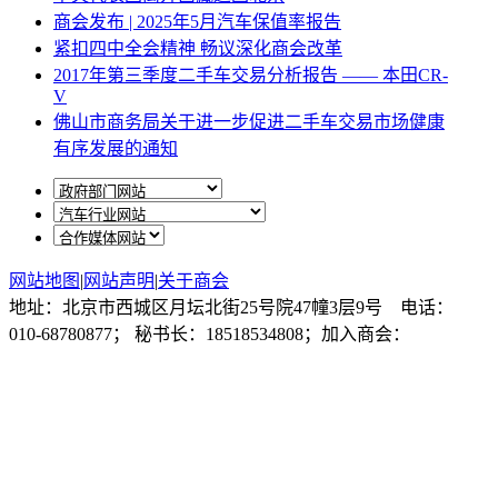
商会发布 | 2025年5月汽车保值率报告
紧扣四中全会精神 畅议深化商会改革
2017年第三季度二手车交易分析报告 —— 本田CR-
V
佛山市商务局关于进一步促进二手车交易市场健康
有序发展的通知
网站地图
|
网站声明
|
关于商会
地址：北京市西城区月坛北街25号院47幢3层9号 电话：
010-68780877； 秘书长：18518534808；加入商会：
13810977017；合作咨询：13011296023；技能培训：
13691382441
京ICP备14012925号
网站建设
：
一诺互联
申请加入商会