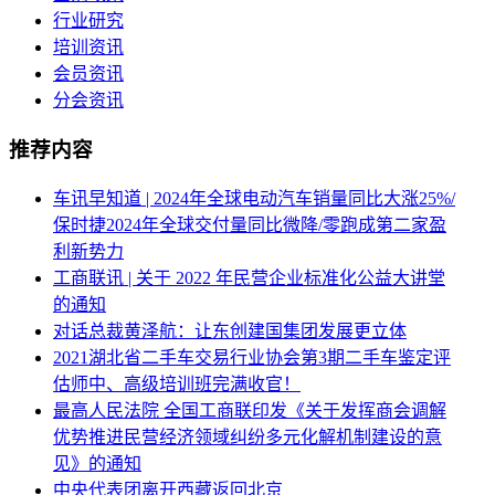
行业研究
培训资讯
会员资讯
分会资讯
推荐内容
车讯早知道 | 2024年全球电动汽车销量同比大涨25%/
保时捷2024年全球交付量同比微降/零跑成第二家盈
利新势力
工商联讯 | 关于 2022 年民营企业标准化公益大讲堂
的通知
对话总裁黄泽航：让东创建国集团发展更立体
2021湖北省二手车交易行业协会第3期二手车鉴定评
估师中、高级培训班完满收官！
最高人民法院 全国工商联印发《关于发挥商会调解
优势推进民营经济领域纠纷多元化解机制建设的意
见》的通知
中央代表团离开西藏返回北京