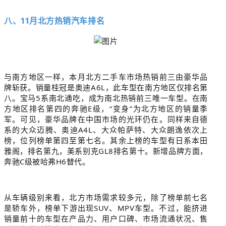
八、11月北方热销汽车排名
与南方地区一样，本月北方二手车市场热销前三由豪华品
牌斩获。销量桂冠是奥迪A6L，此车型在南方地区仅排名第
八。宝马5系南北通吃，成为南北热销前三唯一车型。在南
方地区排名第四的奔驰E级，“变身”为北方地区的销量季
军。可见，豪华品牌在中国市场的光环仍在。同样来自德
系的大众迈腾、奥迪A4L、大众帕萨特、大众朗逸依次上
榜，位列榜单第四至第七名。其余上榜的车型有日系本田
雅阁，排名第九，美系别克GL8排名第十。新增品牌方面，
奔驰C级被哈弗H6替代。
从车辆级别来看，北方市场需求较多元，除了榜单前七名
是轿车外，榜单下游出现SUV、MPV车型。不过，能挤进
销量前十的车型在产品力、用户口碑、市场流通状况、售