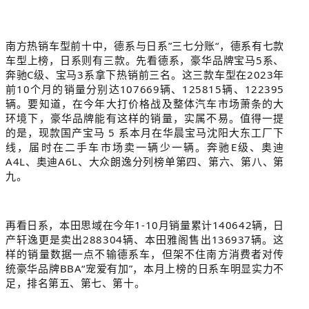
南方热销车型前十中，德系与日系”三七分账“，德系有七款
车型上榜，日系则有三款。先看德系，豪华品牌宝马5系、
奔驰C级、宝马3系拿下热销前三名。这三款车型在2023年
前10个月的销量分别达107669辆、125815辆、122395
辆。要知道，在今年大打价格战及整体汽车市场萧条的大
环境下，豪华品牌能有这样的销量，实属不易。值得一提
的是，现款国产宝马 5 系本月在华晨宝马沈阳大东工厂下
线，届时在二手车市场卖一辆少一辆。奔驰E级、奥迪
A4L、奥迪A6L、大众朗逸分列榜单第四、第六、第八、第
九。
再看日系，本田思域在今年1-10月销量累计140642辆，日
产轩逸更是卖出288304辆、本田雅阁售出136937辆。这
样的销量数据一点不输德系车，但架不住南方消费者对传
统豪华品牌BBA“宠爱有加”，本月上榜的日系车明显实力不
足，排名第五、第七、第十。