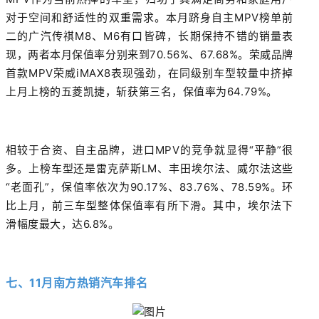
对于空间和舒适性的双重需求。本月跻身自主MPV榜单前
二的广汽传祺M8、M6有口皆碑，长期保持不错的销量表
现，两者本月保值率分别来到70.56%、67.68%。荣威品牌
首款MPV荣威iMAX8表现强劲，在同级别车型较量中挤掉
上月上榜的五菱凯捷，斩获第三名，保值率为64.79%。
相较于合资、自主品牌，进口MPV的竞争就显得“平静”很
多。上榜车型还是雷克萨斯LM、丰田埃尔法、威尔法这些
“老面孔”，保值率依次为90.17%、83.76%、78.59%。环
比上月，前三车型整体保值率有所下滑。其中，埃尔法下
滑幅度最大，达6.8%。
七、11月南方热销汽车排名