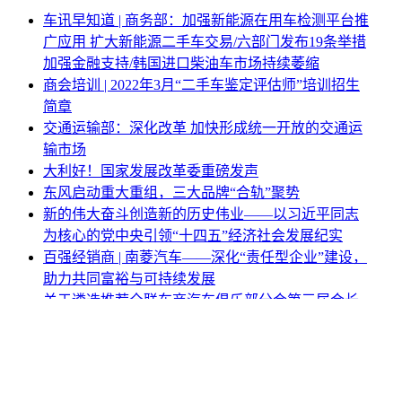
车讯早知道 | 商务部：加强新能源在用车检测平台推
广应用 扩大新能源二手车交易/六部门发布19条举措
加强金融支持/韩国进口柴油车市场持续萎缩
商会培训 | 2022年3月“二手车鉴定评估师”培训招生
简章
交通运输部：深化改革 加快形成统一开放的交通运
输市场
大利好！国家发展改革委重磅发声
东风启动重大重组，三大品牌“合轨”聚势
新的伟大奋斗创造新的历史伟业——以习近平同志
为核心的党中央引领“十四五”经济社会发展纪实
百强经销商 | 南菱汽车——深化“责任型企业”建设，
助力共同富裕与可持续发展
关于遴选推荐全联车商汽车俱乐部分会第三届会长
单位的公告
《关于调整节能汽车、新能源汽车车船税优惠政策
的公告》（财政部 税务总局 工业和信息化部公告
2026年第19号）