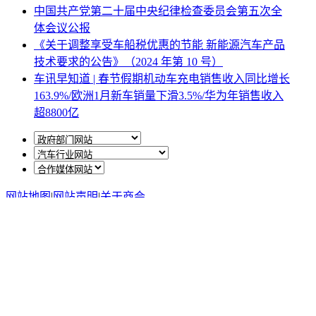
中国共产党第二十届中央纪律检查委员会第五次全
体会议公报
《关于调整享受车船税优惠的节能 新能源汽车产品
技术要求的公告》（2024 年第 10 号）
车讯早知道 | 春节假期机动车充电销售收入同比增长
163.9%/欧洲1月新车销量下滑3.5%/华为年销售收入
超8800亿
网站地图
|
网站声明
|
关于商会
地址：北京市西城区月坛北街25号院47幢3层9号 电话：
010-68780877； 秘书长：18518534808；加入商会：
13810977017；合作咨询：13011296023；技能培训：
13691382441
京ICP备14012925号
网站建设
：
一诺互联