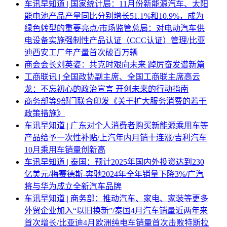
车讯早知道 | 国家统计局：11月份新能源汽车、太阳
能电池产品产量同比分别增长51.1%和10.9%，成为
绿色转型的重要亮点/市场监管总局：对电动汽车供
电设备实施强制性产品认证（CCC认证）管理/比亚
迪西安工厂年产量首次破百万辆
商会会长刘英姿：共克时艰向未来 踔厉奋发谱新篇
工商联讯 | 全国政协副主席、全国工商联主席高云
龙：不忘初心的政治宣言 开创未来的行动指南
商务部等9部门联合印发《关于扩大服务消费的若干
政策措施》
车讯早知道 | 广东对个人消费者购买新能源乘用车等
产品给予一次性补贴/上汽年内月销十连涨/吉利汽车
10月乘用车销量创新高
车讯早知道 | 泰国：预计2025年国内外投资达到230
亿美元/梅赛德斯-奔驰2024年全年销量下降3%/广汽
将与华为成立全新汽车品牌
车讯早知道 | 商务部：推动汽车、家电、家装等更多
外贸企业加入“以旧换新”/泰国4月汽车销量近两年来
首次增长/比亚迪4月欧洲纯电车销量首次击败特斯拉