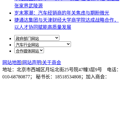
张家界武陵源
岁末寒潮：汽车经销商的年关焦虑与期盼微光
捷通达集团与天津财经大学商学院达成战略合作，
以人才协同赋能高质量发展
网站地图
|
网站声明
|
关于商会
地址：北京市西城区月坛北街25号院47幢3层9号 电话：
010-68780877； 秘书长：18518534808；加入商会：
13810977017；合作咨询：13011296023；技能培训：
13691382441
京ICP备14012925号
网站建设
：
一诺互联
申请加入商会
商会微信公众号