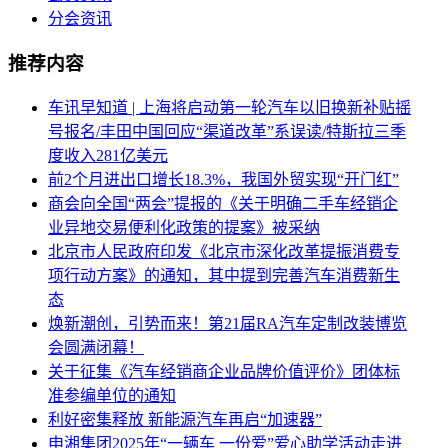
分会资讯
推荐内容
车讯早知道 | 上海将启动第一轮汽车以旧换新补贴摇
号报名/丰田中国回应“渠道改革”系误读/特斯拉三季
度收入281亿美元
前2个月进出口增长18.3%，我国外贸实现“开门红”
商会向全国“两会”提报的《关于明确二手车经销企
业异地交易便利化政策的提案》被采纳
北京市人民政府印发《北京市深化改革提振消费专
项行动方案》的通知，其中提到完善汽车消费新生
态
焕新潮创，引势而来！第21届RA汽车定制改装博览
会圆满闭幕！
关于征集《汽车经销商企业品牌价值评价》团体标
准参编单位的通知
利好密集释放 新能源汽车再启“加速器”
申湘集团2025年“一辆车 一份爱”爱心助学活动走进